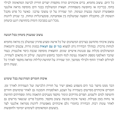
כל היום. עיצוב מחמיא, בדים איכותיים וגזרה מוקפדת יוצרים חוויית לבישה המתאימה לבילוי
בחוף, בבריכה או בחופשה משפחתית. חצאית המשולבת בבגד הים מוסיפה מראה אלגנטי
ומאפשרת תנועה טבעית ונעימה, תוך שמירה על קו עיצובי עדכני. כאשר כל פרט מקבל
תשומת לב, מתקבלת הופעה שמשלבת בין אסתטיקה, פונקציונליות ונוחות, כך שניתן ליהנות
מכל רגע בסביבה הימית בתחושת רוגע וביטחון.
עיצוב שמעניק ביטחון בכל תנועה
עיצוב איכותי מתחשב בצרכים המשתנים של כל אישה ומציע פתרון שמשלב בין מראה מחמיא
לנוחות מרבית. במהלך הבחירה ניתן למצוא
בגד ים עם חצאית
במגוון גזרות, צבעים ודוגמאות
המשתלבים בקלות עם סגנונות אישיים שונים. החצאית מוסיפה שכבת כיסוי אלגנטית, בעוד
שהבד האלסטי מספק התאמה נעימה לגוף ותומך בחופש התנועה. שילוב זה מתאים לשחייה,
לטיולים לאורך החוף ולבילוי ממושך, תוך שמירה על תחושת קלילות ומראה מוקפד לאורך כל
שעות היום.
איכות חומרים המורגשת בכל שימוש
הבד ממנו מיוצר בגד הים משפיע באופן ישיר על חוויית הלבישה ועל העמידות לאורך זמן.
חומרים איכותיים מסייעים בשמירה על הצבע, האלסטיות והמבנה גם לאחר שימושים חוזרים
וחשיפה למים ולשמש. תפרים מדויקים וגימור מוקפד מעניקים התאמה נוחה ומפחיתים תחושת
אי נוחות בזמן פעילות. כאשר איכות פוגשת עיצוב מוקפד, מתקבל פריט שנשאר מרשים גם
לאחר עונות רבות. הבחירה בחומרי גלם איכותיים מאפשרת ליהנות ממראה אלגנטי לצד
ביצועים המתאימים לשימוש יומיומי ולחופשות.