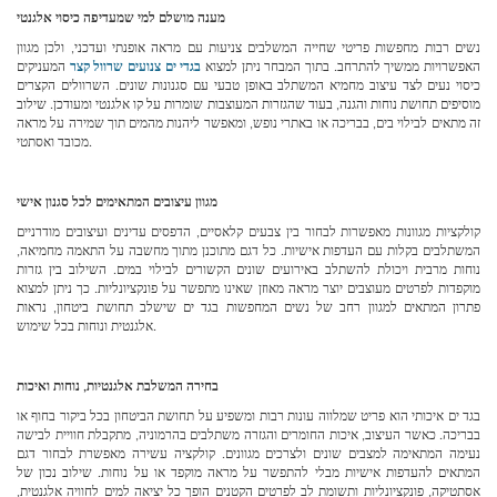
מענה מושלם למי שמעדיפה כיסוי אלגנטי
נשים רבות מחפשות פריטי שחייה המשלבים צניעות עם מראה אופנתי ועדכני, ולכן מגוון
האפשרויות ממשיך להתרחב. בתוך המבחר ניתן למצוא
בגדי ים צנועים שרוול קצר
המעניקים
כיסוי נעים לצד עיצוב מחמיא המשתלב באופן טבעי עם סגנונות שונים. השרוולים הקצרים
מוסיפים תחושת נוחות והגנה, בעוד שהגזרות המעוצבות שומרות על קו אלגנטי ומעודכן. שילוב
זה מתאים לבילוי בים, בבריכה או באתרי נופש, ומאפשר ליהנות מהמים תוך שמירה על מראה
מכובד ואסתטי.
מגוון עיצובים המתאימים לכל סגנון אישי
קולקציות מגוונות מאפשרות לבחור בין צבעים קלאסיים, הדפסים עדינים ועיצובים מודרניים
המשתלבים בקלות עם העדפות אישיות. כל דגם מתוכנן מתוך מחשבה על התאמה מחמיאה,
נוחות מרבית ויכולת להשתלב באירועים שונים הקשורים לבילוי במים. השילוב בין גזרות
מוקפדות לפרטים מעוצבים יוצר מראה מאוזן שאינו מתפשר על פונקציונליות. כך ניתן למצוא
פתרון המתאים למגוון רחב של נשים המחפשות בגד ים שישלב תחושת ביטחון, נראות
אלגנטית ונוחות בכל שימוש.
בחירה המשלבת אלגנטיות, נוחות ואיכות
בגד ים איכותי הוא פריט שמלווה עונות רבות ומשפיע על תחושת הביטחון בכל ביקור בחוף או
בבריכה. כאשר העיצוב, איכות החומרים והגזרה משתלבים בהרמוניה, מתקבלת חוויית לבישה
נעימה המתאימה למצבים שונים ולצרכים מגוונים. קולקציה עשירה מאפשרת לבחור דגם
המתאים להעדפות אישיות מבלי להתפשר על מראה מוקפד או על נוחות. שילוב נכון של
אסתטיקה, פונקציונליות ותשומת לב לפרטים הקטנים הופך כל יציאה למים לחוויה אלגנטית,